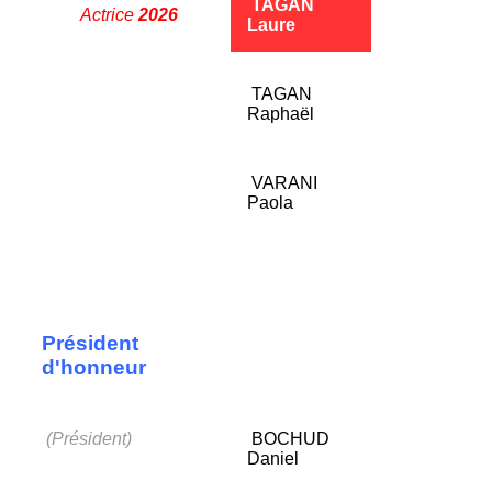
TAGAN
Actrice
2026
__
Laure
TAGAN
Raphaë
l
VARANI
Paola
Président
d'honneur
(Président)
BOCHUD
Daniel