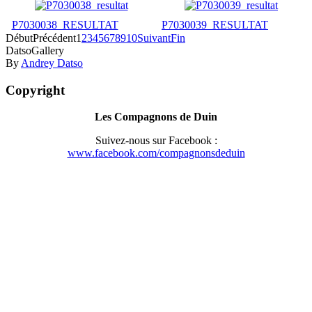
P7030038_RESULTAT
P7030039_RESULTAT
Début
Précédent
1
2
3
4
5
6
7
8
9
10
Suivant
Fin
DatsoGallery
By
Andrey Datso
Copyright
Les Compagnons de Duin
Suivez-nous sur Facebook :
www.facebook.com/compagnonsdeduin