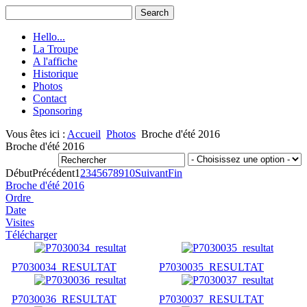
Hello...
La Troupe
A l'affiche
Historique
Photos
Contact
Sponsoring
Vous êtes ici :
Accueil
Photos
Broche d'été 2016
Broche d'été 2016
Début
Précédent
1
2
3
4
5
6
7
8
9
10
Suivant
Fin
Broche d'été 2016
Ordre
Date
Visites
Télécharger
P7030034_RESULTAT
P7030035_RESULTAT
P7030036_RESULTAT
P7030037_RESULTAT