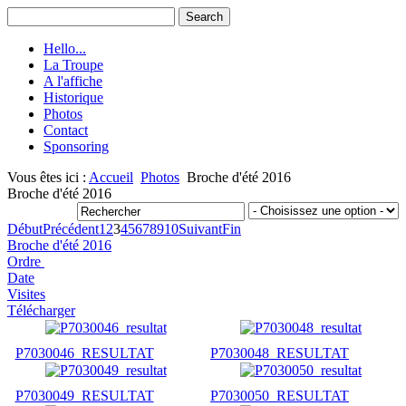
Hello...
La Troupe
A l'affiche
Historique
Photos
Contact
Sponsoring
Vous êtes ici :
Accueil
Photos
Broche d'été 2016
Broche d'été 2016
Début
Précédent
1
2
3
4
5
6
7
8
9
10
Suivant
Fin
Broche d'été 2016
Ordre
Date
Visites
Télécharger
P7030046_RESULTAT
P7030048_RESULTAT
P7030049_RESULTAT
P7030050_RESULTAT