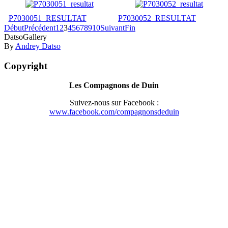
P7030051_RESULTAT
P7030052_RESULTAT
Début
Précédent
1
2
3
4
5
6
7
8
9
10
Suivant
Fin
DatsoGallery
By
Andrey Datso
Copyright
Les Compagnons de Duin
Suivez-nous sur Facebook :
www.facebook.com/compagnonsdeduin