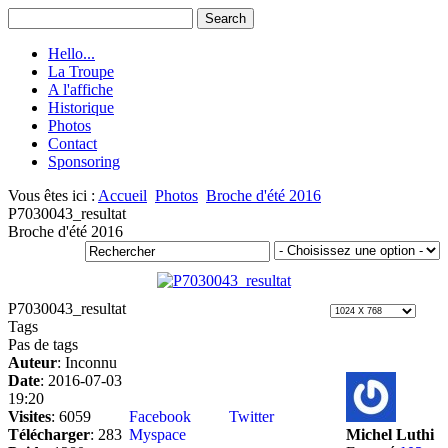
Hello...
La Troupe
A l'affiche
Historique
Photos
Contact
Sponsoring
Vous êtes ici :
Accueil
Photos
Broche d'été 2016
P7030043_resultat
Broche d'été 2016
P7030043_resultat
Tags
Pas de tags
Auteur
: Inconnu
Date
: 2016-07-03
19:20
Visites
: 6059
Facebook
Twitter
Télécharger
: 283
Myspace
Michel Luthi