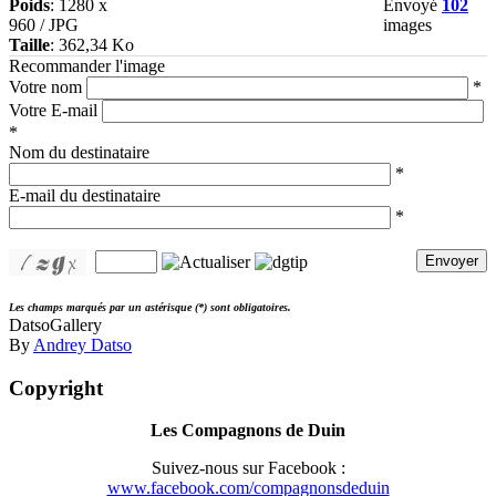
Poids
: 1280 x
Envoyé
102
960 / JPG
images
Taille
: 362,34 Ko
Recommander l'image
Votre nom
*
Votre E-mail
*
Nom du destinataire
*
E-mail du destinataire
*
Envoyer
Les champs marqués par un astérisque (*) sont obligatoires.
DatsoGallery
By
Andrey Datso
Copyright
Les Compagnons de Duin
Suivez-nous sur Facebook :
www.facebook.com/compagnonsdeduin