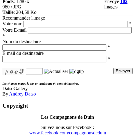
Poids
: 1280 x
Envoyé
102
960 / JPG
images
Taille
: 204,58 Ko
Recommander l'image
Votre nom
*
Votre E-mail
*
Nom du destinataire
*
E-mail du destinataire
*
Envoyer
Les champs marqués par un astérisque (*) sont obligatoires.
DatsoGallery
By
Andrey Datso
Copyright
Les Compagnons de Duin
Suivez-nous sur Facebook :
www.facebook.com/compagnonsdeduin