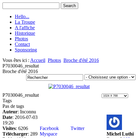
Hello...
La Troupe
A l'affiche
Historique
Photos
Contact
Sponsoring
Vous êtes ici :
Accueil
Photos
Broche d'été 2016
P7030046_resultat
Broche d'été 2016
P7030046_resultat
Tags
Pas de tags
Auteur
: Inconnu
Date
: 2016-07-03
19:20
Visites
: 6206
Facebook
Twitter
Télécharger
: 289
Myspace
Michel Luthi