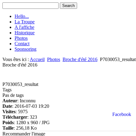
Hello...
La Troupe
A l'affiche
Historique
Photos
Contact
Sponsoring
Vous êtes ici :
Accueil
Photos
Broche d'été 2016
P7030053_resultat
Broche d'été 2016
P7030053_resultat
Tags
Pas de tags
Auteur
: Inconnu
Date
: 2016-07-03 19:20
Visites
: 5975
Facebook
Télécharger
: 323
Poids
: 1280 x 960 / JPG
Taille
: 256,18 Ko
Recommander l'image